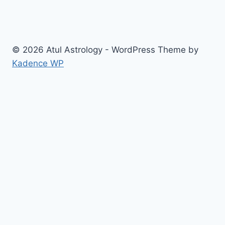
© 2026 Atul Astrology - WordPress Theme by
Kadence WP
Home
About us
Blogs
Contact us
Our Services
कालसर्प दोष पूजा बुकिंग उज्जैन
मंगल दोष शांति पूजा बुकिंग उज्जैन​
महामृत्युंजय मंत्र जाप पूजा अनुष्ठान उज्जैन
गुरु चांडाल दोष पूजा बुकिंग उज्जैन
अंगारक दोष पूजा उज्जैन